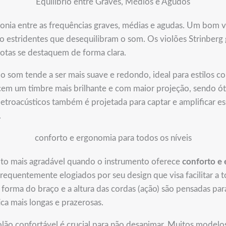
Equilíbrio entre Graves, Médios e Agudos
onia entre as frequências graves, médias e agudas. Um bom 
ão estridentes que desequilibram o som. Os violões Strinbe
notas se destaquem de forma clara.
 som tende a ser mais suave e redondo, ideal para estilos co
m um timbre mais brilhante e com maior projeção, sendo óti
etroacústicos também é projetada para captar e amplificar e
.
conforto e ergonomia para todos os níveis
uito mais agradável quando o instrumento oferece
conforto e 
requentemente elogiados por seu design que visa facilitar a t
forma do braço e a altura das cordas (ação) são pensadas par
ca mais longas e prazerosas.
lão confortável é crucial para não desanimar. Muitos model