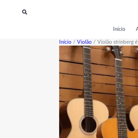
Ir
para
o
conteúdo
Início
Início
Violão
Violão strinberg 