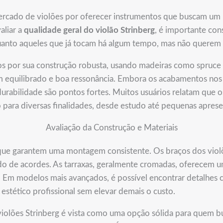
ercado de violões por oferecer instrumentos que buscam um 
aliar a
qualidade geral do violão Strinberg
, é importante con
quanto aqueles que já tocam há algum tempo, mas não querem 
dos por sua construção robusta, usando madeiras como spruc
om equilibrado e boa ressonância. Embora os acabamentos no
 durabilidade são pontos fortes. Muitos usuários relatam qu
 para diversas finalidades, desde estudo até pequenas apres
Avaliação da Construção e Materiais
 que garantem uma montagem consistente. Os braços dos viol
do de acordes. As tarraxas, geralmente cromadas, oferecem u
o. Em modelos mais avançados, é possível encontrar detalhes 
stético profissional sem elevar demais o custo.
violões Strinberg é vista como uma opção sólida para quem b