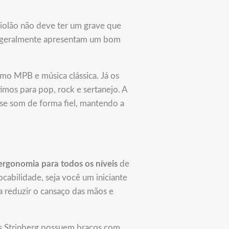
violão não deve ter um grave que
rg geralmente apresentam um bom
mo MPB e música clássica. Já os
mos para pop, rock e sertanejo. A
sse som de forma fiel, mantendo a
ergonomia para todos os níveis
de
ocabilidade, seja você um iniciante
a reduzir o cansaço das mãos e
os Strinberg possuem braços com