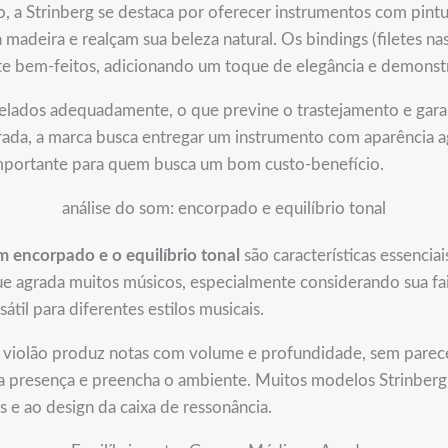
 a Strinberg se destaca por oferecer instrumentos com pintur
madeira e realçam sua beleza natural. Os bindings (filetes nas
e bem-feitos, adicionando um toque de elegância e demonst
nivelados adequadamente, o que previne o trastejamento e gar
da, a marca busca entregar um instrumento com aparência ag
 importante para quem busca um bom custo-benefício.
análise do som: encorpado e equilíbrio tonal
m encorpado e o equilíbrio tonal
são características essencia
e agrada muitos músicos, especialmente considerando sua fa
átil para diferentes estilos musicais.
violão produz notas com volume e profundidade, sem parecer
a presença e preencha o ambiente. Muitos modelos Strinberg
s e ao design da caixa de ressonância.