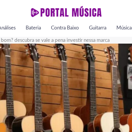
Análises
Bateria
Contra Baixo
Guitarra
Música
é bom? descubra se vale a pena investir nessa marca