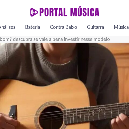
Análises
Bateria
Contra Baixo
Guitarra
Música
bom? descubra se vale a pena investir nesse modelo