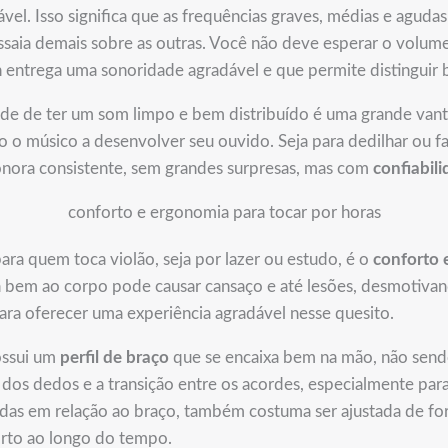
ável. Isso significa que as frequências graves, médias e agud
saia demais sobre as outras. Você não deve esperar o volum
 entrega uma sonoridade agradável e que permite distinguir b
ade de ter um som limpo e bem distribuído é uma grande vanta
o o músico a desenvolver seu ouvido. Seja para dedilhar ou 
onora consistente, sem grandes surpresas, mas com
confiabil
conforto e ergonomia para tocar por horas
ra quem toca violão, seja por lazer ou estudo, é o
conforto 
 bem ao corpo pode causar cansaço e até lesões, desmotivan
ra oferecer uma experiência agradável nesse quesito.
ossui um
perfil de braço
que se encaixa bem na mão, não sen
to dos dedos e a transição entre os acordes, especialmente p
cordas em relação ao braço, também costuma ser ajustada de fo
orto ao longo do tempo.