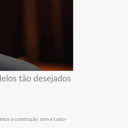
elos tão desejados
untos a construção, som e custo-