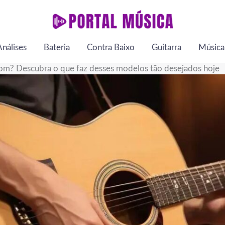
Análises
Bateria
Contra Baixo
Guitarra
Música
bom? Descubra o que faz desses modelos tão desejados hoje