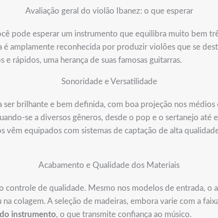
Avaliação geral do violão Ibanez: o que esperar
ocê pode esperar um instrumento que equilibra muito bem trê
a é amplamente reconhecida por produzir violões que se des
s e rápidos, uma herança de suas famosas guitarras.
Sonoridade e Versatilidade
ser brilhante e bem definida, com boa projeção nos médios e 
quando-se a diversos gêneros, desde o pop e o sertanejo até e
s vêm equipados com sistemas de captação de alta qualidade
Acabamento e Qualidade dos Materiais
 o controle de qualidade. Mesmo nos modelos de entrada, o
u na colagem. A seleção de madeiras, embora varie com a fai
 do instrumento
, o que transmite confiança ao músico.