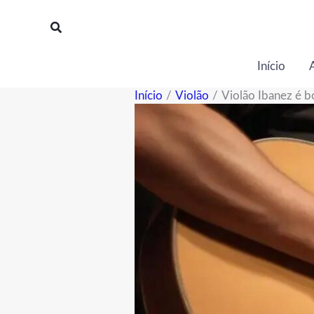
Ir
para
o
conteúdo
Início
Início
Violão
Violão Ibanez é 