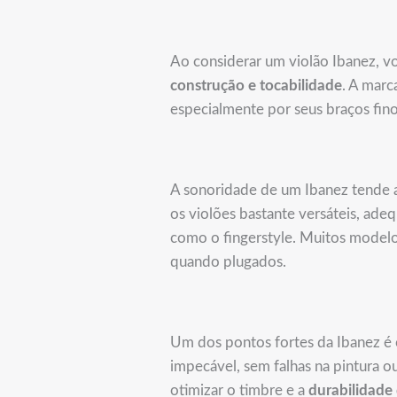
Ao considerar um violão Ibanez, v
construção e tocabilidade
. A marc
especialmente por seus braços fino
A sonoridade de um Ibanez tende a 
os violões bastante versáteis, ade
como o fingerstyle. Muitos modelo
quando plugados.
Um dos pontos fortes da Ibanez é
impecável, sem falhas na pintura o
otimizar o timbre e a
durabilidade