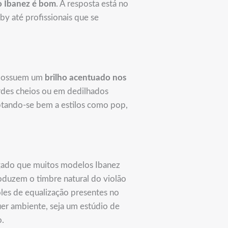
o Ibanez é bom
. A resposta está no
y até profissionais que se
e possuem um
brilho acentuado nos
rdes cheios ou em dedilhados
ptando-se bem a estilos como pop,
ugado que muitos modelos Ibanez
oduzem o timbre natural do violão
oles de equalização presentes no
er ambiente, seja um estúdio de
o.