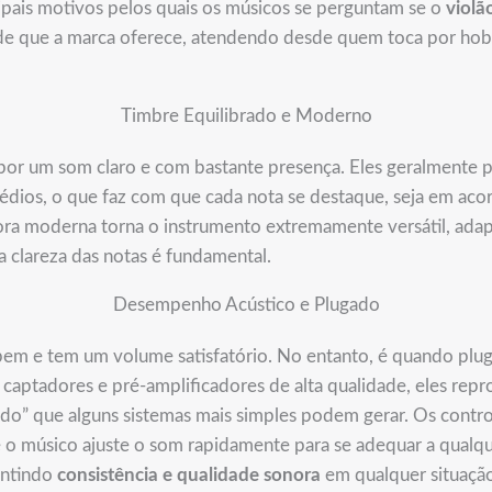
ipais motivos pelos quais os músicos se perguntam se o
violã
dade que a marca oferece, atendendo desde quem toca por hobb
Timbre Equilibrado e Moderno
 por um som claro e com bastante presença. Eles geralment
dios, o que faz com que cada nota se destaque, seja em aco
nora moderna torna o instrumento extremamente versátil, ada
 a clareza das notas é fundamental.
Desempenho Acústico e Plugado
bem e tem um volume satisfatório. No entanto, é quando pl
captadores e pré-amplificadores de alta qualidade, eles repr
cado” que alguns sistemas mais simples podem gerar. Os contr
o músico ajuste o som rapidamente para se adequar a qualqu
antindo
consistência e qualidade sonora
em qualquer situaçã