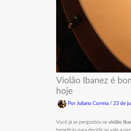
Violão Ibanez é bo
hoje
Por
Juliano Correia
/
23 de j
Você já se perguntou se
violão Ib
benefício para decidir se vale a pe