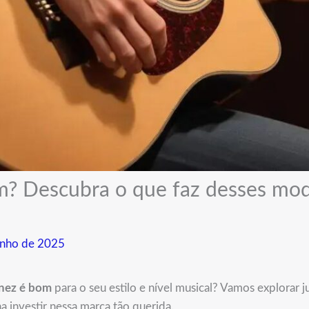
m? Descubra o que faz desses mod
unho de 2025
anez é bom
para o seu estilo e nível musical? Vamos explorar j
na investir nessa marca tão querida.