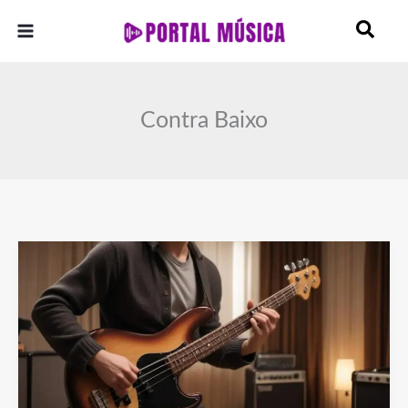
Ir
para
o
conteúdo
Contra Baixo
Como
Aprender
Baixo:
Do
Básico
ao
Avançado